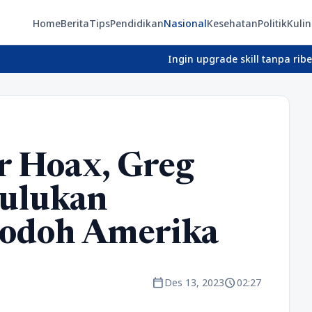
Home
Berita
Tips
Pendidikan
Nasional
Kesehatan
Politik
Kulin
Ingin upgrade skill tanpa ribet? Temukan
r Hoax, Greg
Julukan
odoh Amerika
calendar_today
schedule
Des 13, 2023
02:27