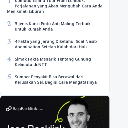
1
Komodo Island Tour From Lombok,
Perjalanan yang Akan Mengubah Cara Anda
Menikmati Liburan
2
5 Jenis Kunci Pintu Anti Maling Terbaik
untuk Rumah Anda
3
4 Fakta yang Jarang Diketahui Soal Nasib
Abomination Setelah Kalah dari Hulk
4
Simak Fakta Menarik Tentang Gunung
Kelimutu di NTT
5
Sumber Penyakit Bisa Berawal dari
Kerusakan Sel, Begini Cara Mengatasinya