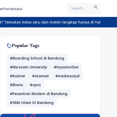
search
er
Pariwisata
 kelas seru dan materi lengkap hanya di YukBelajar.com. Mulai la
sell
Popular Tags
#Boarding School di Bandung
#Ma'soem University
#tryoutonline
#Kuliner
#sosmed
#mediasosial
#Bisnis
#cpns
#Pesantren Modern di Bandung
#SMA Islam Di Bandung