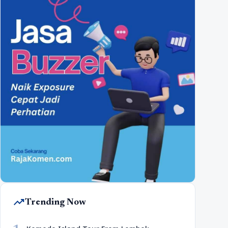
trending_up
Trending Now