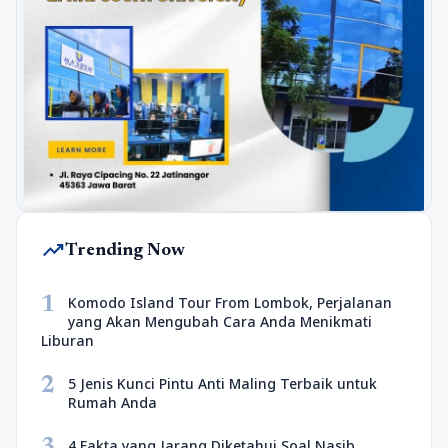
trending_up
Trending Now
1
Komodo Island Tour From Lombok, Perjalanan
yang Akan Mengubah Cara Anda Menikmati
Liburan
2
5 Jenis Kunci Pintu Anti Maling Terbaik untuk
Rumah Anda
3
4 Fakta yang Jarang Diketahui Soal Nasib