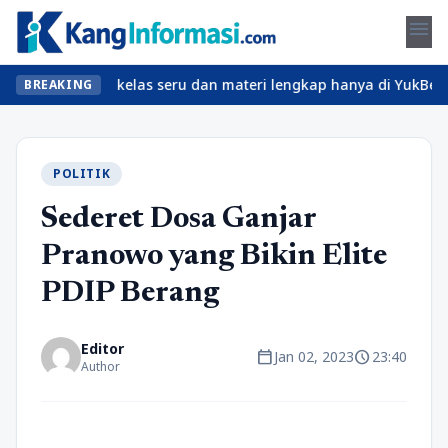
menu
? Temukan kelas seru dan materi lengkap hanya di YukBelajar.com.
BREAKING
POLITIK
Sederet Dosa Ganjar
Pranowo yang Bikin Elite
PDIP Berang
Editor
calendar_today
schedule
Jan 02, 2023
23:40
Author