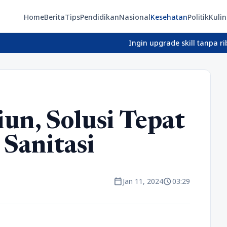
Home
Berita
Tips
Pendidikan
Nasional
Kesehatan
Politik
Kulin
Ingin upgrade skill tanpa ribet? Temu
n, Solusi Tepat
Sanitasi
calendar_today
schedule
Jan 11, 2024
03:29