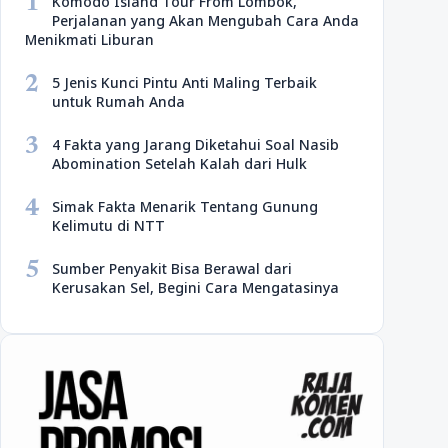
1
Komodo Island Tour From Lombok,
Perjalanan yang Akan Mengubah Cara Anda
Menikmati Liburan
2
5 Jenis Kunci Pintu Anti Maling Terbaik
untuk Rumah Anda
3
4 Fakta yang Jarang Diketahui Soal Nasib
Abomination Setelah Kalah dari Hulk
4
Simak Fakta Menarik Tentang Gunung
Kelimutu di NTT
5
Sumber Penyakit Bisa Berawal dari
Kerusakan Sel, Begini Cara Mengatasinya