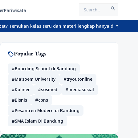
search
er
Pariwisata
kan kelas seru dan materi lengkap hanya di YukBelajar.com. Mulai
sell
Popular Tags
#Boarding School di Bandung
#Ma'soem University
#tryoutonline
#Kuliner
#sosmed
#mediasosial
#Bisnis
#cpns
#Pesantren Modern di Bandung
#SMA Islam Di Bandung