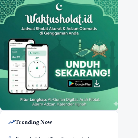
trending_up
Trending Now