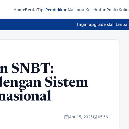
Home
Berita
Tips
Pendidikan
Nasional
Kesehatan
Politik
Kulin
Ingin upgrade skill tanpa ribet? Te
an SNBT:
dengan Sistem
nasional
calendar_today
schedule
Apr 15, 2025
05:56