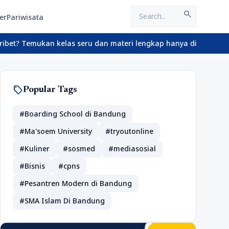
search
er
Pariwisata
mukan kelas seru dan materi lengkap hanya di YukBelajar.com. Mul
sell
Popular Tags
#Boarding School di Bandung
#Ma'soem University
#tryoutonline
#Kuliner
#sosmed
#mediasosial
#Bisnis
#cpns
#Pesantren Modern di Bandung
#SMA Islam Di Bandung