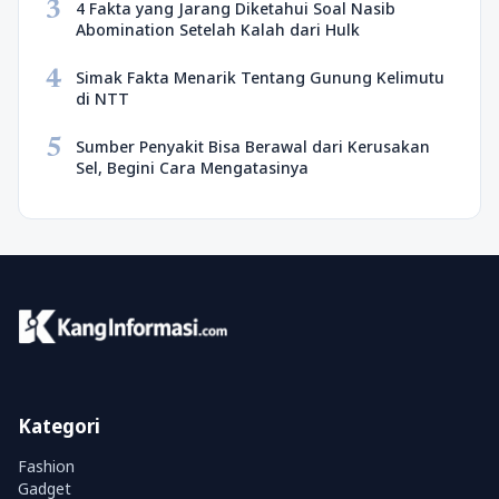
3
4 Fakta yang Jarang Diketahui Soal Nasib
Abomination Setelah Kalah dari Hulk
4
Simak Fakta Menarik Tentang Gunung Kelimutu
di NTT
5
Sumber Penyakit Bisa Berawal dari Kerusakan
Sel, Begini Cara Mengatasinya
Kategori
Fashion
Gadget