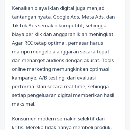
Kenaikan biaya iklan digital juga menjadi
tantangan nyata. Google Ads, Meta Ads, dan
TikTok Ads semakin kompetitif, sehingga
biaya per klik dan anggaran iklan meningkat.
Agar ROI tetap optimal, pemasar harus
mampu mengelola anggaran secara tepat
dan menarget audiens dengan akurat. Tools
online marketing memungkinkan optimasi
kampanye, A/B testing, dan evaluasi
performa iklan secara real-time, sehingga
setiap pengeluaran digital memberikan hasil
maksimal.
Konsumen modern semakin selektif dan
kritis. Mereka tidak hanya membeli produk,