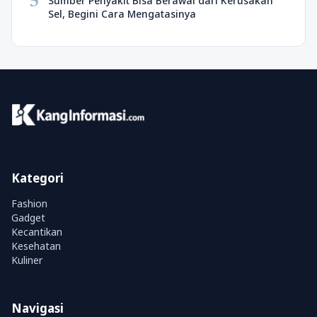
5
Sumber Penyakit Bisa Berawal dari Kerusakan
Sel, Begini Cara Mengatasinya
Kategori
Fashion
Gadget
Kecantikan
Kesehatan
Kuliner
Navigasi