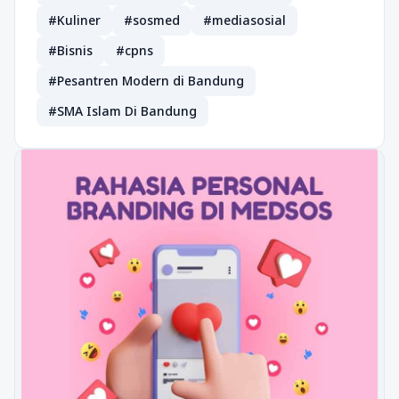
#Kuliner
#sosmed
#mediasosial
#Bisnis
#cpns
#Pesantren Modern di Bandung
#SMA Islam Di Bandung