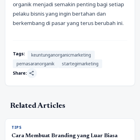
organik menjadi semakin penting bagi setiap
pelaku bisnis yang ingin bertahan dan
berkembang di pasar yang terus berubah ini.
Tags:
keuntunganorganicmarketing
pemasaranorganik
startegimarketing
share
Share:
Related Articles
TIPS
Cara Membuat Branding yang Luar Biasa