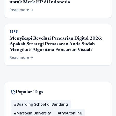
untuk Merk HP di Indonesia
Read more
arrow_forward
TIPS
Menyikapi Revolusi Pencarian Digital 2026:
Apakah Strategi Pemasaran Anda Sudah
Mengikuti Algoritma Pencarian Visual?
Read more
arrow_forward
sell
Popular Tags
#Boarding School di Bandung
#Ma'soem University
#tryoutonline