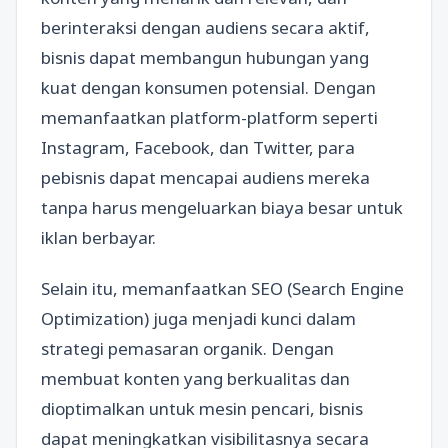
berinteraksi dengan audiens secara aktif,
bisnis dapat membangun hubungan yang
kuat dengan konsumen potensial. Dengan
memanfaatkan platform-platform seperti
Instagram, Facebook, dan Twitter, para
pebisnis dapat mencapai audiens mereka
tanpa harus mengeluarkan biaya besar untuk
iklan berbayar.
Selain itu, memanfaatkan SEO (Search Engine
Optimization) juga menjadi kunci dalam
strategi pemasaran organik. Dengan
membuat konten yang berkualitas dan
dioptimalkan untuk mesin pencari, bisnis
dapat meningkatkan visibilitasnya secara