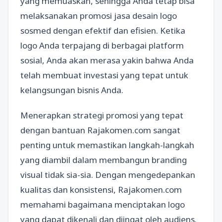
yang memuaskan, sehingga Anda tetap bisa
melaksanakan promosi jasa desain logo
sosmed dengan efektif dan efisien. Ketika
logo Anda terpajang di berbagai platform
sosial, Anda akan merasa yakin bahwa Anda
telah membuat investasi yang tepat untuk
kelangsungan bisnis Anda.
Menerapkan strategi promosi yang tepat
dengan bantuan Rajakomen.com sangat
penting untuk memastikan langkah-langkah
yang diambil dalam membangun branding
visual tidak sia-sia. Dengan mengedepankan
kualitas dan konsistensi, Rajakomen.com
memahami bagaimana menciptakan logo
yang dapat dikenali dan diingat oleh audiens.