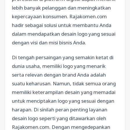
lebih banyak pelanggan dan meningkatkan
kepercayaan konsumen. Rajakomen.com
hadir sebagai solusi untuk membantu Anda
dalam mendapatkan desain logo yang sesuai
dengan visi dan misi bisnis Anda.
Di tengah persaingan yang semakin ketat di
dunia usaha, memiliki logo yang menarik
serta relevan dengan brand Anda adalah
suatu keharusan. Namun, tidak semua orang
memiliki keterampilan desain yang memadai
untuk menciptakan logo yang sesuai dengan
harapan. Di sinilah peran penting layanan
desain logo seperti yang ditawarkan oleh
Rajakomen.com. Dengan mengedepankan