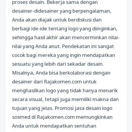
proses desain. Bekerja sama dengan
desainer-didesainer yang berpengalaman,
Anda akan diajak untuk berdiskusi dan
berbagi ide-ide tentang logo yang diinginkan,
sehingga hasil akhir akan mencerminkan nilai-
nilai yang Anda anut. Pendekatan ini sangat
cocok bagi mereka yang ingin mendapatkan
sesuatu yang lebih dari sekadar desain.
Misalnya, Anda bisa berkolaborasi dengan
desainer dari Rajakomen.com untuk
menghasilkan logo yang tidak hanya menarik
secara visual, tetapi juga memiliki makna dan
tujuan yang jelas. Promosi jasa desain logo
sosmed di Rajakomen.com memungkinkan
Anda untuk mendapatkan sentuhan