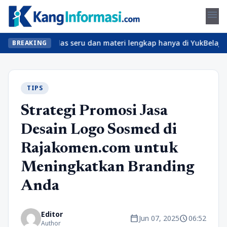
menu
mukan kelas seru dan materi lengkap hanya di YukBelajar.com. Mul
BREAKING
TIPS
Strategi Promosi Jasa
Desain Logo Sosmed di
Rajakomen.com untuk
Meningkatkan Branding
Anda
Editor
calendar_today
schedule
Jun 07, 2025
06:52
Author