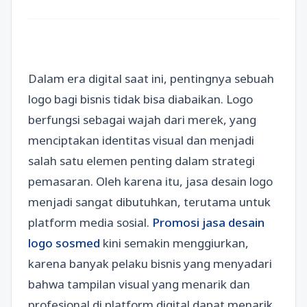
Dalam era digital saat ini, pentingnya sebuah
logo bagi bisnis tidak bisa diabaikan. Logo
berfungsi sebagai wajah dari merek, yang
menciptakan identitas visual dan menjadi
salah satu elemen penting dalam strategi
pemasaran. Oleh karena itu, jasa desain logo
menjadi sangat dibutuhkan, terutama untuk
platform media sosial.
Promosi jasa desain
logo sosmed
kini semakin menggiurkan,
karena banyak pelaku bisnis yang menyadari
bahwa tampilan visual yang menarik dan
profesional di platform digital dapat menarik