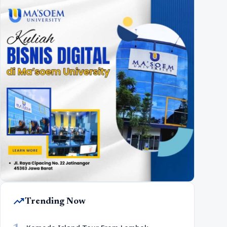
trending_up
Trending Now