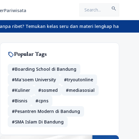
search
er
Pariwisata
ribet? Temukan kelas seru dan materi lengkap hanya di YukBelajar
sell
Popular Tags
#Boarding School di Bandung
#Ma'soem University
#tryoutonline
#Kuliner
#sosmed
#mediasosial
#Bisnis
#cpns
#Pesantren Modern di Bandung
#SMA Islam Di Bandung