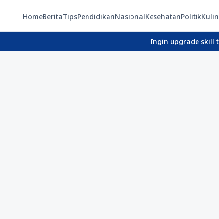
Home
Berita
Tips
Pendidikan
Nasional
Kesehatan
Politik
Kulin
Ingin upgrade skill tanpa 