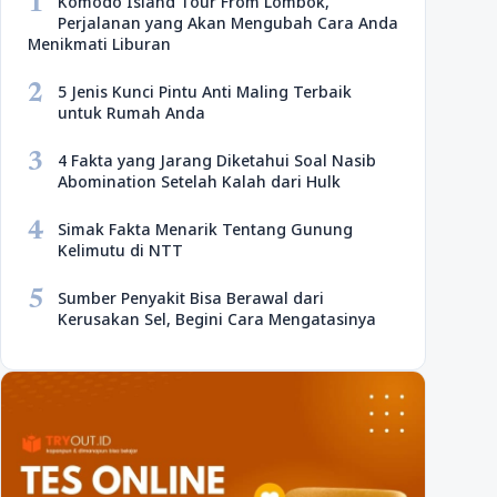
1
Komodo Island Tour From Lombok,
Perjalanan yang Akan Mengubah Cara Anda
Menikmati Liburan
2
5 Jenis Kunci Pintu Anti Maling Terbaik
untuk Rumah Anda
3
4 Fakta yang Jarang Diketahui Soal Nasib
Abomination Setelah Kalah dari Hulk
4
Simak Fakta Menarik Tentang Gunung
Kelimutu di NTT
5
Sumber Penyakit Bisa Berawal dari
Kerusakan Sel, Begini Cara Mengatasinya