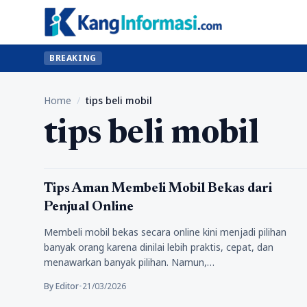
BREAKING
Home
/
tips beli mobil
tips beli mobil
Tips
Tips Aman Membeli Mobil Bekas dari
Penjual Online
Membeli mobil bekas secara online kini menjadi pilihan
banyak orang karena dinilai lebih praktis, cepat, dan
menawarkan banyak pilihan. Namun,…
By Editor
•
21/03/2026