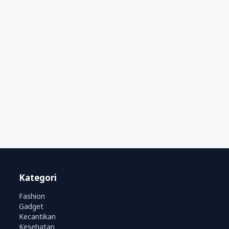
Kategori
Fashion
Gadget
Kecantikan
Kesehatan