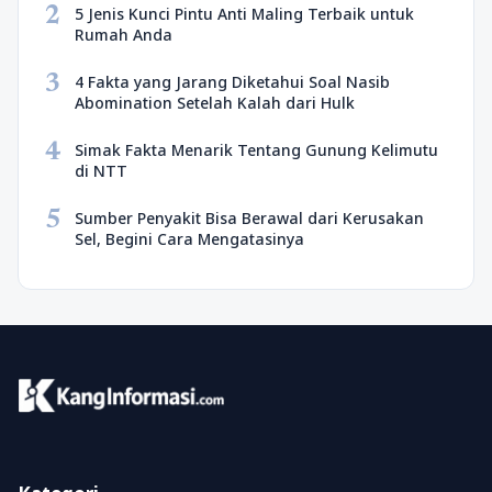
2
5 Jenis Kunci Pintu Anti Maling Terbaik untuk
Rumah Anda
3
4 Fakta yang Jarang Diketahui Soal Nasib
Abomination Setelah Kalah dari Hulk
4
Simak Fakta Menarik Tentang Gunung Kelimutu
di NTT
5
Sumber Penyakit Bisa Berawal dari Kerusakan
Sel, Begini Cara Mengatasinya