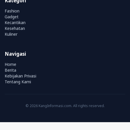
Kategori
Fashion
Gadget
Kecantikan
Kesehatan
Kuliner
Navigasi
Home
Berita
Kebijakan Privasi
Tentang Kami
© 2026 KangInformasi.com. All rights reserved.