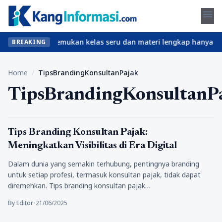
menu
tanpa ribet? Temukan kelas seru dan materi lengkap hanya di YukB
BREAKING
Home
/
TipsBrandingKonsultanPajak
TipsBrandingKonsultanP
Tips
Tips Branding Konsultan Pajak:
Meningkatkan Visibilitas di Era Digital
Dalam dunia yang semakin terhubung, pentingnya branding
untuk setiap profesi, termasuk konsultan pajak, tidak dapat
diremehkan. Tips branding konsultan pajak…
By Editor
•
21/06/2025