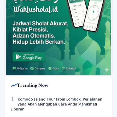
trending_up
Trending Now
1
Komodo Island Tour From Lombok, Perjalanan
yang Akan Mengubah Cara Anda Menikmati
Liburan