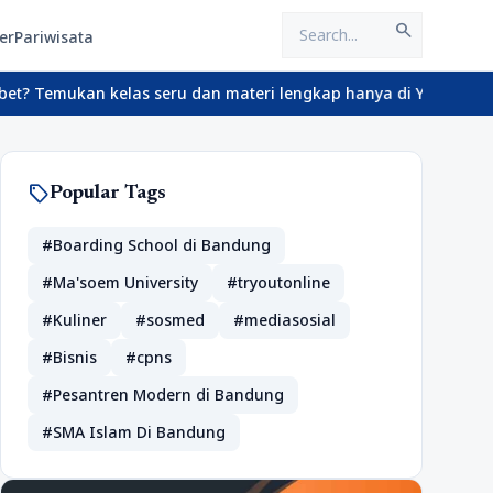
search
er
Pariwisata
emukan kelas seru dan materi lengkap hanya di YukBelajar.com. Mu
sell
Popular Tags
#Boarding School di Bandung
#Ma'soem University
#tryoutonline
#Kuliner
#sosmed
#mediasosial
#Bisnis
#cpns
#Pesantren Modern di Bandung
#SMA Islam Di Bandung