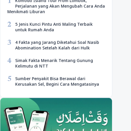
1
Komodo Island Tour From Lombok,
Perjalanan yang Akan Mengubah Cara Anda
Menikmati Liburan
2
5 Jenis Kunci Pintu Anti Maling Terbaik
untuk Rumah Anda
3
4 Fakta yang Jarang Diketahui Soal Nasib
Abomination Setelah Kalah dari Hulk
4
Simak Fakta Menarik Tentang Gunung
Kelimutu di NTT
5
Sumber Penyakit Bisa Berawal dari
Kerusakan Sel, Begini Cara Mengatasinya