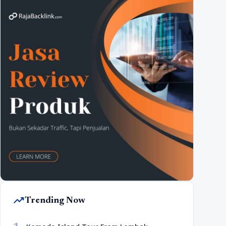
trending_up
Trending Now