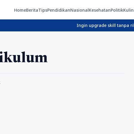
Home
Berita
Tips
Pendidikan
Nasional
Kesehatan
Politik
Kulin
Ingin upgrade skill tanpa ribet? T
rikulum
k