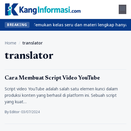
menu
l tanpa ribet? Temukan kelas seru dan materi lengkap hanya di Yu
BREAKING
Home
/
translator
translator
Tips
Cara Membuat Script Video YouTube
Script video YouTube adalah salah satu elemen kunci dalam
produksi konten yang berhasil di platform ini. Sebuah script
yang kuat…
By Editor
•
03/07/2024