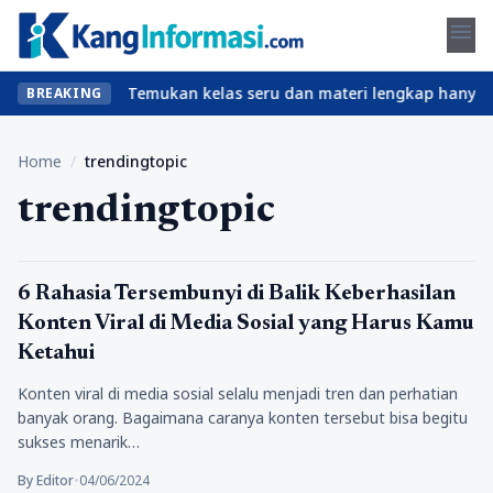
menu
l tanpa ribet? Temukan kelas seru dan materi lengkap hanya di Yu
BREAKING
Home
/
trendingtopic
trendingtopic
Tips
6 Rahasia Tersembunyi di Balik Keberhasilan
Konten Viral di Media Sosial yang Harus Kamu
Ketahui
Konten viral di media sosial selalu menjadi tren dan perhatian
banyak orang. Bagaimana caranya konten tersebut bisa begitu
sukses menarik…
By Editor
•
04/06/2024