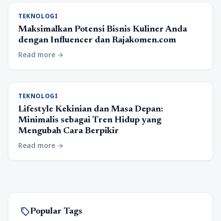
TEKNOLOGI
Maksimalkan Potensi Bisnis Kuliner Anda
dengan Influencer dan Rajakomen.com
Read more
arrow_forward
TEKNOLOGI
Lifestyle Kekinian dan Masa Depan:
Minimalis sebagai Tren Hidup yang
Mengubah Cara Berpikir
Read more
arrow_forward
sell
Popular Tags