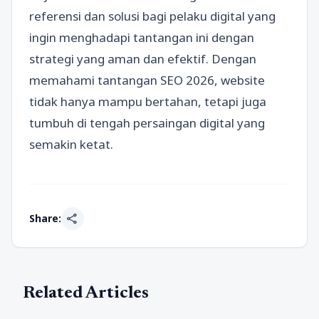
referensi dan solusi bagi pelaku digital yang
ingin menghadapi tantangan ini dengan
strategi yang aman dan efektif. Dengan
memahami tantangan SEO 2026, website
tidak hanya mampu bertahan, tetapi juga
tumbuh di tengah persaingan digital yang
semakin ketat.
share
Share:
Related Articles