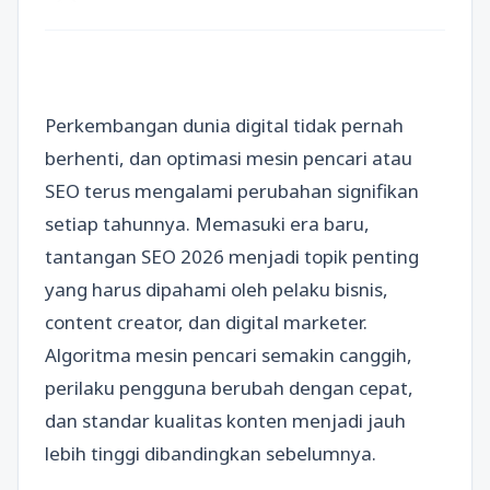
Perkembangan dunia digital tidak pernah
berhenti, dan optimasi mesin pencari atau
SEO terus mengalami perubahan signifikan
setiap tahunnya. Memasuki era baru,
tantangan SEO 2026 menjadi topik penting
yang harus dipahami oleh pelaku bisnis,
content creator, dan digital marketer.
Algoritma mesin pencari semakin canggih,
perilaku pengguna berubah dengan cepat,
dan standar kualitas konten menjadi jauh
lebih tinggi dibandingkan sebelumnya.