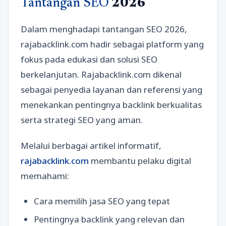
Tantangan SEO
2026
Dalam menghadapi tantangan SEO 2026,
rajabacklink.com hadir sebagai platform yang
fokus pada edukasi dan solusi SEO
berkelanjutan. Rajabacklink.com dikenal
sebagai penyedia layanan dan referensi yang
menekankan pentingnya backlink berkualitas
serta strategi SEO yang aman.
Melalui berbagai artikel informatif,
rajabacklink.com
membantu pelaku digital
memahami:
Cara memilih jasa SEO yang tepat
Pentingnya backlink yang relevan dan