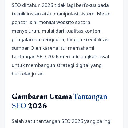
SEO di tahun 2026 tidak lagi berfokus pada
teknik instan atau manipulasi sistem. Mesin
pencari kini menilai website secara
menyeluruh, mulai dari kualitas konten,
pengalaman pengguna, hingga kredibilitas
sumber. Oleh karena itu, memahami
tantangan SEO 2026 menjadi langkah awal
untuk membangun strategi digital yang
berkelanjutan.
Gambaran Utama
Tantangan
SEO
2026
Salah satu tantangan SEO 2026 yang paling