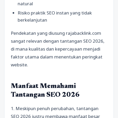
natural
Risiko praktik SEO instan yang tidak
berkelanjutan
Pendekatan yang diusung rajabacklink.com
sangat relevan dengan tantangan SEO 2026,
di mana kualitas dan kepercayaan menjadi
faktor utama dalam menentukan peringkat
website.
Manfaat Memahami
Tantangan SEO 2026
1. Meskipun penuh perubahan, tantangan
SEO 2026 justru membawa manfaat besar