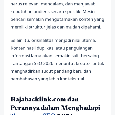
harus relevan, mendalam, dan menjawab
kebutuhan audiens secara spesifik. Mesin
pencari semakin mengutamakan konten yang
memiliki struktur jelas dan mudah dipahami.
Selain itu, orisinalitas menjadi nilai utama.
Konten hasil duplikasi atau pengulangan
informasi lama akan semakin sulit bersaing.
Tantangan SEO 2026 menuntut kreator untuk
menghadirkan sudut pandang baru dan
pembahasan yang lebih kontekstual.
Rajabacklink.com dan
Perannya dalam Menghadapi