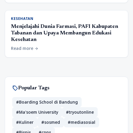
KESEHATAN
Menjelajahi Dunia Farmasi, PAFI Kabupaten
Tabanan dan Upaya Membangun Edukasi
Kesehatan
Read more
arrow_forward
sell
Popular Tags
#Boarding School di Bandung
#Ma'soem University
#tryoutonline
#Kuliner
#sosmed
#mediasosial
#Bisnis
#cpns