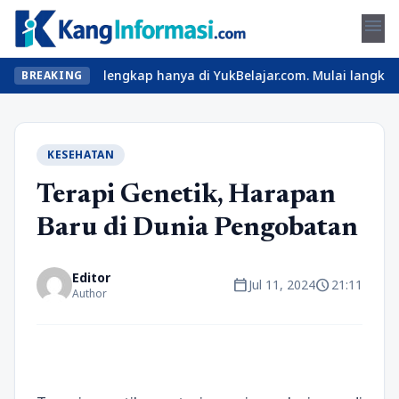
menu
n materi lengkap hanya di YukBelajar.com. Mulai langkah suksesmu
BREAKING
KESEHATAN
Terapi Genetik, Harapan
Baru di Dunia Pengobatan
Editor
calendar_today
schedule
Jul 11, 2024
21:11
Author