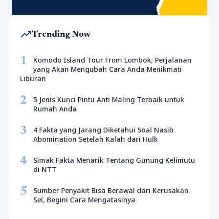
trending_up
Trending Now
1
Komodo Island Tour From Lombok, Perjalanan
yang Akan Mengubah Cara Anda Menikmati
Liburan
2
5 Jenis Kunci Pintu Anti Maling Terbaik untuk
Rumah Anda
3
4 Fakta yang Jarang Diketahui Soal Nasib
Abomination Setelah Kalah dari Hulk
4
Simak Fakta Menarik Tentang Gunung Kelimutu
di NTT
5
Sumber Penyakit Bisa Berawal dari Kerusakan
Sel, Begini Cara Mengatasinya