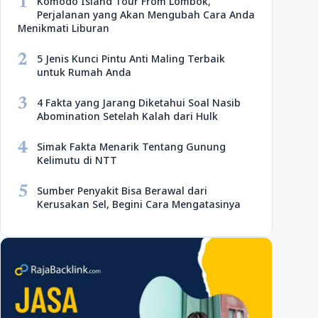
1
Komodo Island Tour From Lombok,
Perjalanan yang Akan Mengubah Cara Anda
Menikmati Liburan
2
5 Jenis Kunci Pintu Anti Maling Terbaik
untuk Rumah Anda
3
4 Fakta yang Jarang Diketahui Soal Nasib
Abomination Setelah Kalah dari Hulk
4
Simak Fakta Menarik Tentang Gunung
Kelimutu di NTT
5
Sumber Penyakit Bisa Berawal dari
Kerusakan Sel, Begini Cara Mengatasinya