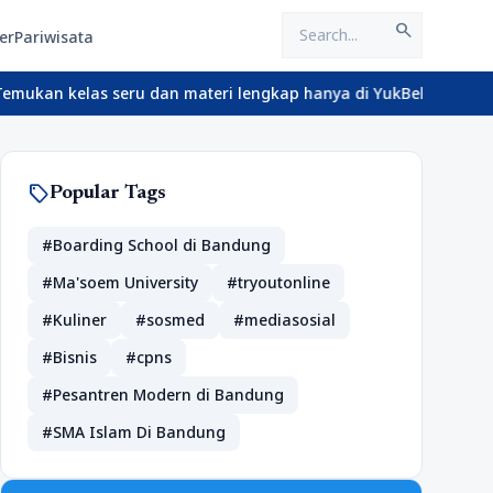
search
er
Pariwisata
elas seru dan materi lengkap hanya di YukBelajar.com. Mulai lang
sell
Popular Tags
#Boarding School di Bandung
#Ma'soem University
#tryoutonline
#Kuliner
#sosmed
#mediasosial
#Bisnis
#cpns
#Pesantren Modern di Bandung
#SMA Islam Di Bandung