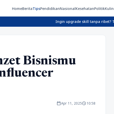
Home
Berita
Tips
Pendidikan
Nasional
Kesehatan
Politik
Kulin
Ingin upgrade skill tanpa ribet? Temukan k
zet Bisnismu
nfluencer
calendar_today
schedule
Apr 11, 2025
10:58