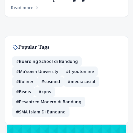
Read more
arrow_forward
sell
Popular Tags
#Boarding School di Bandung
#Ma'soem University
#tryoutonline
#Kuliner
#sosmed
#mediasosial
#Bisnis
#cpns
#Pesantren Modern di Bandung
#SMA Islam Di Bandung