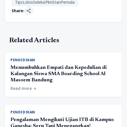
TipsLolosSeleksiPknStanPemula
share
Share:
Related Articles
PENDIDIKAN
Menumbuhkan Empati dan Kepedulian di
Kalangan Siswa SMA Boarding School Al
Masoem Bandung
Read more
arrow_forward
PENDIDIKAN
Pengalaman Mengikuti Ujian ITB di Kampus
Ganesha: Seru Tapi Menegangkan!