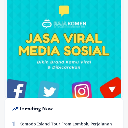
trending_up
Trending Now
1
Komodo Island Tour From Lombok, Perjalanan