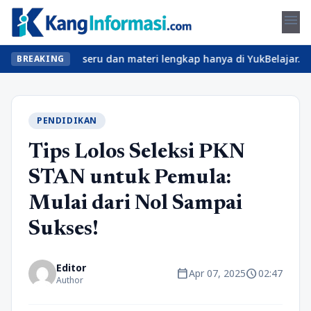
menu
an kelas seru dan materi lengkap hanya di YukBelajar.com. Mulai 
BREAKING
PENDIDIKAN
Tips Lolos Seleksi PKN
STAN untuk Pemula:
Mulai dari Nol Sampai
Sukses!
Editor
calendar_today
schedule
Apr 07, 2025
02:47
Author