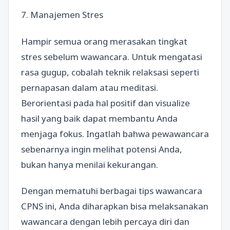
7. Manajemen Stres
Hampir semua orang merasakan tingkat
stres sebelum wawancara. Untuk mengatasi
rasa gugup, cobalah teknik relaksasi seperti
pernapasan dalam atau meditasi.
Berorientasi pada hal positif dan visualize
hasil yang baik dapat membantu Anda
menjaga fokus. Ingatlah bahwa pewawancara
sebenarnya ingin melihat potensi Anda,
bukan hanya menilai kekurangan.
Dengan mematuhi berbagai tips wawancara
CPNS ini, Anda diharapkan bisa melaksanakan
wawancara dengan lebih percaya diri dan