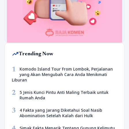
trending_up
Trending Now
1
Komodo Island Tour From Lombok, Perjalanan
yang Akan Mengubah Cara Anda Menikmati
Liburan
2
5 Jenis Kunci Pintu Anti Maling Terbaik untuk
Rumah Anda
3
4 Fakta yang Jarang Diketahui Soal Nasib
Abomination Setelah Kalah dari Hulk
4
Simak Fakta Menarik Tentang Gunung Kelimutu