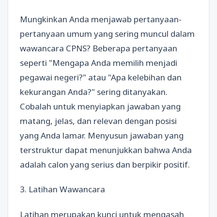
Mungkinkan Anda menjawab pertanyaan-
pertanyaan umum yang sering muncul dalam
wawancara CPNS? Beberapa pertanyaan
seperti "Mengapa Anda memilih menjadi
pegawai negeri?" atau "Apa kelebihan dan
kekurangan Anda?" sering ditanyakan.
Cobalah untuk menyiapkan jawaban yang
matang, jelas, dan relevan dengan posisi
yang Anda lamar. Menyusun jawaban yang
terstruktur dapat menunjukkan bahwa Anda
adalah calon yang serius dan berpikir positif.
3. Latihan Wawancara
Latihan merupakan kunci untuk mengasah