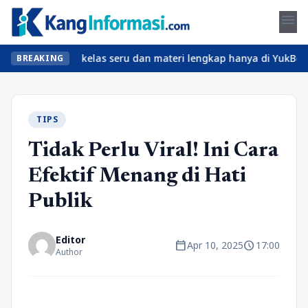
menu
? Temukan kelas seru dan materi lengkap hanya di YukBelajar.com.
BREAKING
TIPS
Tidak Perlu Viral! Ini Cara
Efektif Menang di Hati
Publik
Editor
calendar_today
schedule
Apr 10, 2025
17:00
Author