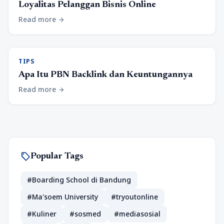
Loyalitas Pelanggan Bisnis Online
Read more
arrow_forward
TIPS
Apa Itu PBN Backlink dan Keuntungannya
Read more
arrow_forward
sell
Popular Tags
#Boarding School di Bandung
#Ma'soem University
#tryoutonline
#Kuliner
#sosmed
#mediasosial