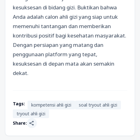
kesuksesan di bidang gizi. Buktikan bahwa
Anda adalah calon ahli gizi yang siap untuk
memenuhi tantangan dan memberikan
kontribusi positif bagi kesehatan masyarakat.
Dengan persiapan yang matang dan
penggunaan platform yang tepat,
kesuksesan di depan mata akan semakin
dekat.
Tags:
kompetensi ahli gizi
soal tryout ahli gizi
tryout ahli gizi
share
Share: