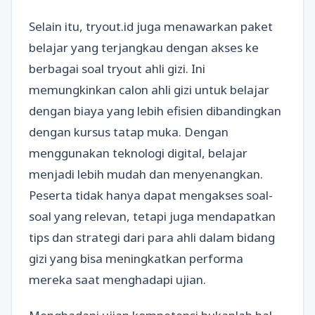
Selain itu, tryout.id juga menawarkan paket
belajar yang terjangkau dengan akses ke
berbagai soal tryout ahli gizi. Ini
memungkinkan calon ahli gizi untuk belajar
dengan biaya yang lebih efisien dibandingkan
dengan kursus tatap muka. Dengan
menggunakan teknologi digital, belajar
menjadi lebih mudah dan menyenangkan.
Peserta tidak hanya dapat mengakses soal-
soal yang relevan, tetapi juga mendapatkan
tips dan strategi dari para ahli dalam bidang
gizi yang bisa meningkatkan performa
mereka saat menghadapi ujian.