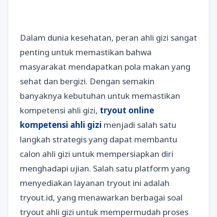
Dalam dunia kesehatan, peran ahli gizi sangat
penting untuk memastikan bahwa
masyarakat mendapatkan pola makan yang
sehat dan bergizi. Dengan semakin
banyaknya kebutuhan untuk memastikan
kompetensi ahli gizi,
tryout online
kompetensi ahli gizi
menjadi salah satu
langkah strategis yang dapat membantu
calon ahli gizi untuk mempersiapkan diri
menghadapi ujian. Salah satu platform yang
menyediakan layanan tryout ini adalah
tryout.id, yang menawarkan berbagai soal
tryout ahli gizi untuk mempermudah proses