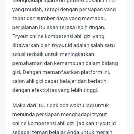
Menghadapi ujian kompetensi bukanlah hal
yang mudah, tetapi dengan persiapan yang
tepat dan sumber daya yang memadai,
perjalanan itu akan terasa lebih ringan.
Tryout online kompetensi ahli gizi yang
ditawarkan oleh tryout.id adalah salah satu
solusi terbaik untuk meningkatkan
pemahaman dan kemampuan dalam bidang
gizi. Dengan memanfaatkan platform ini,
calon ahli gizi dapat belajar dan berlatih
dengan efektivitas yang lebih tinggi.
Maka dari itu, tidak ada waktu lagi untuk
menunda persiapan menghadapi tryout
online kompetensi ahli gizi. Jadikan tryout.id
sebagai teman belajar Anda untuk meraih