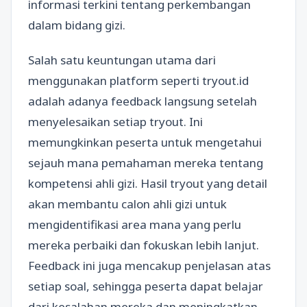
informasi terkini tentang perkembangan
dalam bidang gizi.
Salah satu keuntungan utama dari
menggunakan platform seperti tryout.id
adalah adanya feedback langsung setelah
menyelesaikan setiap tryout. Ini
memungkinkan peserta untuk mengetahui
sejauh mana pemahaman mereka tentang
kompetensi ahli gizi. Hasil tryout yang detail
akan membantu calon ahli gizi untuk
mengidentifikasi area mana yang perlu
mereka perbaiki dan fokuskan lebih lanjut.
Feedback ini juga mencakup penjelasan atas
setiap soal, sehingga peserta dapat belajar
dari kesalahan mereka dan meningkatkan