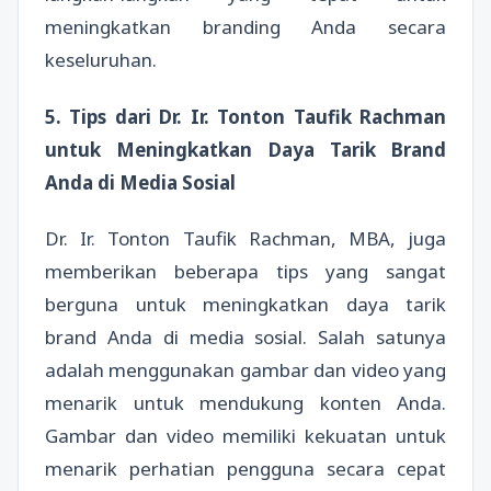
meningkatkan branding Anda secara
keseluruhan.
5. Tips dari Dr. Ir. Tonton Taufik Rachman
untuk Meningkatkan Daya Tarik Brand
Anda di Media Sosial
Dr. Ir. Tonton Taufik Rachman, MBA, juga
memberikan beberapa tips yang sangat
berguna untuk meningkatkan daya tarik
brand Anda di media sosial. Salah satunya
adalah menggunakan gambar dan video yang
menarik untuk mendukung konten Anda.
Gambar dan video memiliki kekuatan untuk
menarik perhatian pengguna secara cepat