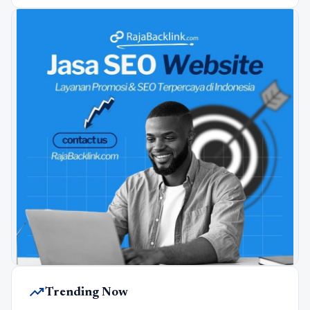
trending_up
Trending Now