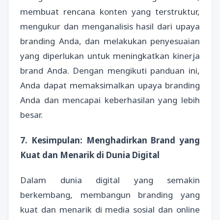
membuat rencana konten yang terstruktur,
mengukur dan menganalisis hasil dari upaya
branding Anda, dan melakukan penyesuaian
yang diperlukan untuk meningkatkan kinerja
brand Anda. Dengan mengikuti panduan ini,
Anda dapat memaksimalkan upaya branding
Anda dan mencapai keberhasilan yang lebih
besar.
7. Kesimpulan: Menghadirkan Brand yang
Kuat dan Menarik di Dunia Digital
Dalam dunia digital yang semakin
berkembang, membangun branding yang
kuat dan menarik di media sosial dan online