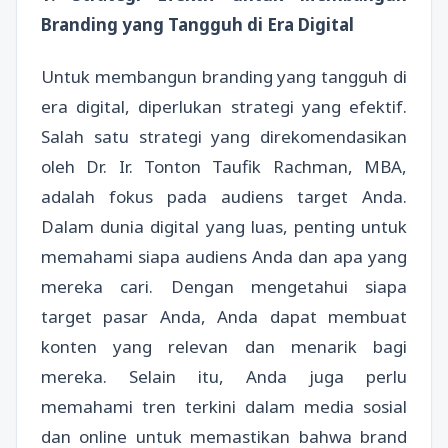
Branding yang Tangguh di Era Digital
Untuk membangun branding yang tangguh di
era digital, diperlukan strategi yang efektif.
Salah satu strategi yang direkomendasikan
oleh Dr. Ir. Tonton Taufik Rachman, MBA,
adalah fokus pada audiens target Anda.
Dalam dunia digital yang luas, penting untuk
memahami siapa audiens Anda dan apa yang
mereka cari. Dengan mengetahui siapa
target pasar Anda, Anda dapat membuat
konten yang relevan dan menarik bagi
mereka. Selain itu, Anda juga perlu
memahami tren terkini dalam media sosial
dan online untuk memastikan bahwa brand