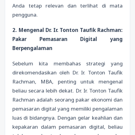
Anda tetap relevan dan terlihat di mata
pengguna.
2. Mengenal Dr. Ir. Tonton Taufik Rachman:
Pakar Pemasaran Digital yang
Berpengalaman
Sebelum kita membahas strategi yang
direkomendasikan oleh Dr. Ir. Tonton Taufik
Rachman, MBA, penting untuk mengenal
beliau secara lebih dekat. Dr. Ir. Tonton Taufik
Rachman adalah seorang pakar ekonomi dan
pemasaran digital yang memiliki pengalaman
luas di bidangnya. Dengan gelar keahlian dan
kepakaran dalam pemasaran digital, beliau