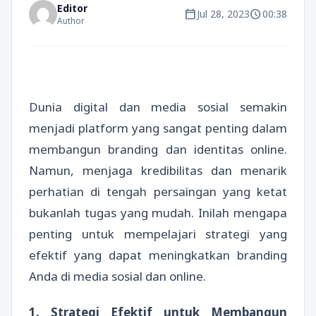
Editor
calendar_today
schedule
Jul 28, 2023
00:38
Author
Dunia digital dan media sosial semakin
menjadi platform yang sangat penting dalam
membangun branding dan identitas online.
Namun, menjaga kredibilitas dan menarik
perhatian di tengah persaingan yang ketat
bukanlah tugas yang mudah. Inilah mengapa
penting untuk mempelajari strategi yang
efektif yang dapat meningkatkan branding
Anda di media sosial dan online.
1. Strategi Efektif untuk Membangun