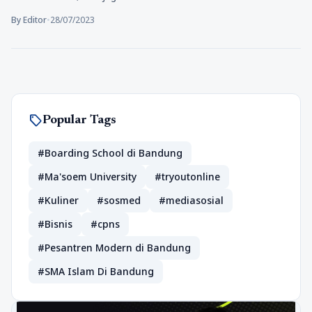
By Editor
•
28/07/2023
sell
Popular Tags
#Boarding School di Bandung
#Ma'soem University
#tryoutonline
#Kuliner
#sosmed
#mediasosial
#Bisnis
#cpns
#Pesantren Modern di Bandung
#SMA Islam Di Bandung