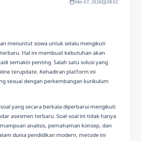
calendar_today
schedule
Mei 07, 2026
08:02
an menuntut siswa untuk selalu mengikuti
erbaru. Hal ini membuat kebutuhan akan
adi semakin penting. Salah satu solusi yang
line terupdate. Kehadiran platform ini
ang sesuai dengan perkembangan kurikulum
oal yang secara berkala diperbarui mengikuti
ndar asesmen terbaru. Soal-soal ini tidak hanya
 kemampuan analisis, pemahaman konsep, dan
alam dunia pendidikan modern, metode ini