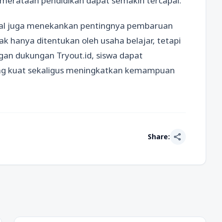
emerataan pendidikan dapat semakin tercapai.
tal juga menekankan pentingnya pembaruan
ak hanya ditentukan oleh usaha belajar, tetapi
gan dukungan Tryout.id, siswa dapat
ng kuat sekaligus meningkatkan kemampuan
share
Share: