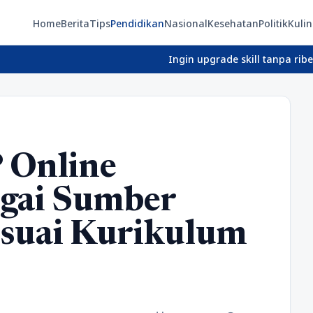
Home
Berita
Tips
Pendidikan
Nasional
Kesehatan
Politik
Kulin
Ingin upgrade skill tanpa ribet? Temukan ke
 Online
agai Sumber
esuai Kurikulum