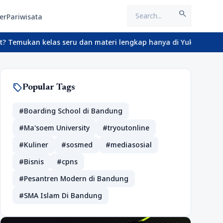
search
er
Pariwisata
las seru dan materi lengkap hanya di YukBelajar.com. Mulai langk
sell
Popular Tags
#Boarding School di Bandung
#Ma'soem University
#tryoutonline
#Kuliner
#sosmed
#mediasosial
#Bisnis
#cpns
#Pesantren Modern di Bandung
#SMA Islam Di Bandung