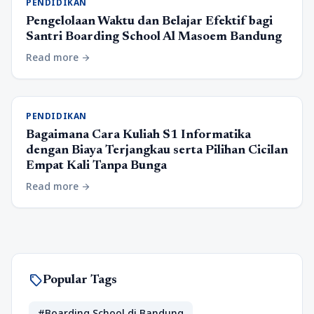
PENDIDIKAN
Pengelolaan Waktu dan Belajar Efektif bagi
Santri Boarding School Al Masoem Bandung
Read more
arrow_forward
PENDIDIKAN
Bagaimana Cara Kuliah S1 Informatika
dengan Biaya Terjangkau serta Pilihan Cicilan
Empat Kali Tanpa Bunga
Read more
arrow_forward
sell
Popular Tags
#Boarding School di Bandung