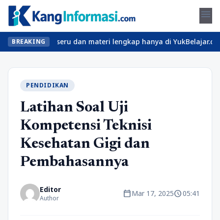
menu
an kelas seru dan materi lengkap hanya di YukBelajar.com. Mulai 
BREAKING
PENDIDIKAN
Latihan Soal Uji
Kompetensi Teknisi
Kesehatan Gigi dan
Pembahasannya
Editor
calendar_today
schedule
Mar 17, 2025
05:41
Author