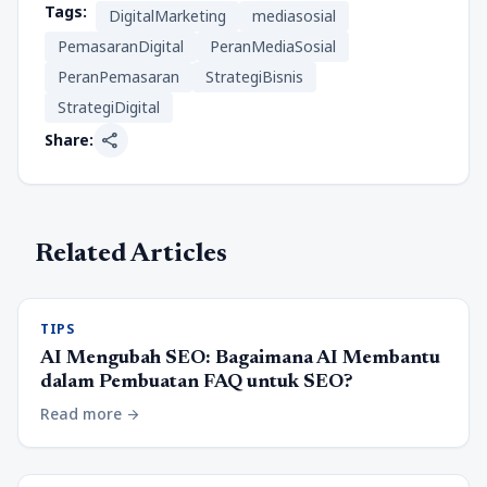
Tags:
DigitalMarketing
mediasosial
PemasaranDigital
PeranMediaSosial
PeranPemasaran
StrategiBisnis
StrategiDigital
share
Share:
Related Articles
TIPS
AI Mengubah SEO: Bagaimana AI Membantu
dalam Pembuatan FAQ untuk SEO?
Read more
arrow_forward