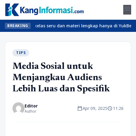
menu
 Temukan kelas seru dan materi lengkap hanya di YukBelajar.com. 
BREAKING
TIPS
Media Sosial untuk
Menjangkau Audiens
Lebih Luas dan Spesifik
Editor
calendar_today
schedule
Apr 09, 2025
11:26
Author