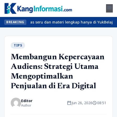
menu
mukan kelas seru dan materi lengkap hanya di YukBelajar.com. Mul
BREAKING
TIPS
Membangun Kepercayaan
Audiens: Strategi Utama
Mengoptimalkan
Penjualan di Era Digital
Editor
calendar_today
schedule
Jun 26, 2026
08:51
Author