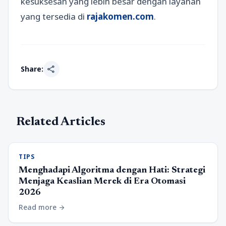
kesuksesan yang lebih besar dengan layanan
yang tersedia di
rajakomen.com
.
share
Share:
Related Articles
TIPS
Menghadapi Algoritma dengan Hati: Strategi
Menjaga Keaslian Merek di Era Otomasi
2026
Read more
arrow_forward