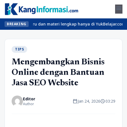
menu
 kelas seru dan materi lengkap hanya di YukBelajar.com. Mulai la
BREAKING
TIPS
Mengembangkan Bisnis
Online dengan Bantuan
Jasa SEO Website
Editor
calendar_today
schedule
Jan 24, 2026
03:29
Author