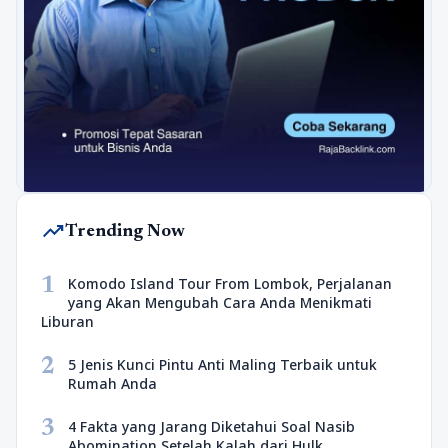
trending_up
Trending Now
1
Komodo Island Tour From Lombok, Perjalanan
yang Akan Mengubah Cara Anda Menikmati
Liburan
2
5 Jenis Kunci Pintu Anti Maling Terbaik untuk
Rumah Anda
3
4 Fakta yang Jarang Diketahui Soal Nasib
Abomination Setelah Kalah dari Hulk