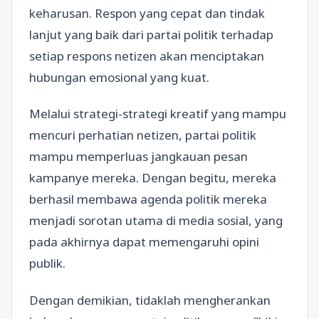
keharusan. Respon yang cepat dan tindak
lanjut yang baik dari partai politik terhadap
setiap respons netizen akan menciptakan
hubungan emosional yang kuat.
Melalui strategi-strategi kreatif yang mampu
mencuri perhatian netizen, partai politik
mampu memperluas jangkauan pesan
kampanye mereka. Dengan begitu, mereka
berhasil membawa agenda politik mereka
menjadi sorotan utama di media sosial, yang
pada akhirnya dapat memengaruhi opini
publik.
Dengan demikian, tidaklah mengherankan