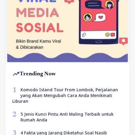
trending_up
Trending Now
1
Komodo Island Tour From Lombok, Perjalanan
yang Akan Mengubah Cara Anda Menikmati
Liburan
2
5 Jenis Kunci Pintu Anti Maling Terbaik untuk
Rumah Anda
3
4 Fakta yang Jarang Diketahui Soal Nasib