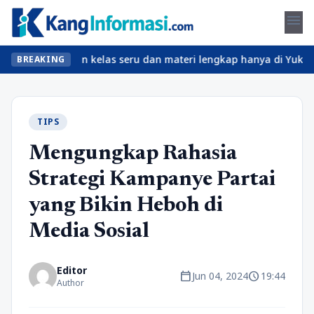
menu
bet? Temukan kelas seru dan materi lengkap hanya di YukBelajar.c
BREAKING
TIPS
Mengungkap Rahasia
Strategi Kampanye Partai
yang Bikin Heboh di
Media Sosial
Editor
calendar_today
schedule
Jun 04, 2024
19:44
Author