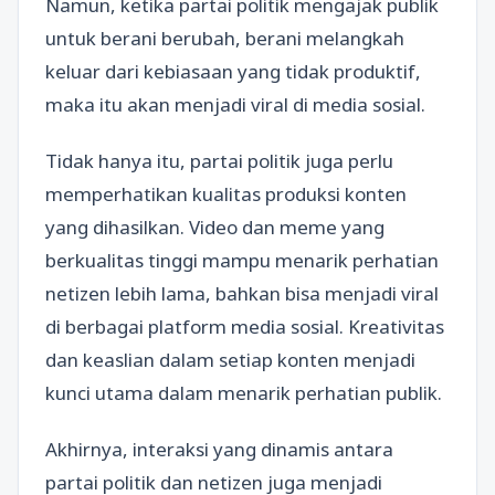
Namun, ketika partai politik mengajak publik
untuk berani berubah, berani melangkah
keluar dari kebiasaan yang tidak produktif,
maka itu akan menjadi viral di media sosial.
Tidak hanya itu, partai politik juga perlu
memperhatikan kualitas produksi konten
yang dihasilkan. Video dan meme yang
berkualitas tinggi mampu menarik perhatian
netizen lebih lama, bahkan bisa menjadi viral
di berbagai platform media sosial. Kreativitas
dan keaslian dalam setiap konten menjadi
kunci utama dalam menarik perhatian publik.
Akhirnya, interaksi yang dinamis antara
partai politik dan netizen juga menjadi