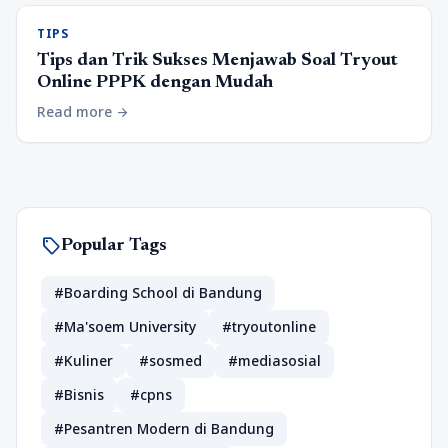
TIPS
Tips dan Trik Sukses Menjawab Soal Tryout
Online PPPK dengan Mudah
Read more
arrow_forward
sell
Popular Tags
#Boarding School di Bandung
#Ma'soem University
#tryoutonline
#Kuliner
#sosmed
#mediasosial
#Bisnis
#cpns
#Pesantren Modern di Bandung