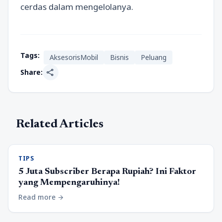
cerdas dalam mengelolanya.
Tags:
AksesorisMobil
Bisnis
Peluang
share
Share:
Related Articles
TIPS
5 Juta Subscriber Berapa Rupiah? Ini Faktor
yang Mempengaruhinya!
Read more
arrow_forward