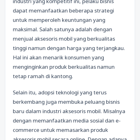
industri yang kompetitif ini, pelaku bisnis
dapat memanfaatkan beberapa strategi
untuk memperoleh keuntungan yang
maksimal. Salah satunya adalah dengan
menjual aksesoris mobil yang berkualitas
tinggi namun dengan harga yang terjangkau.
Hal ini akan menarik konsumen yang
menginginkan produk berkualitas namun
tetap ramah di kantong.
Selain itu, adopsi teknologi yang terus
berkembang juga membuka peluang bisnis
baru dalam industri aksesoris mobil. Misalnya
dengan memanfaatkan media sosial dan e-
commerce untuk memasarkan produk
aksesoris mobil secara online. Dengan adanya