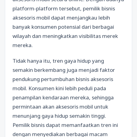
platform-platform tersebut, pemilik bisnis
aksesoris mobil dapat menjangkau lebih
banyak konsumen potensial dari berbagai
wilayah dan meningkatkan visibilitas merek
mereka.
Tidak hanya itu, tren gaya hidup yang
semakin berkembang juga menjadi faktor
pendukung pertumbuhan bisnis aksesoris
mobil. Konsumen kini lebih peduli pada
penampilan kendaraan mereka, sehingga
permintaan akan aksesoris mobil untuk
menunjang gaya hidup semakin tinggi.
Pemilik bisnis dapat memanfaatkan tren ini
dengan menyediakan berbagai macam