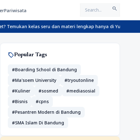
search
er
Pariwisata
an kelas seru dan materi lengkap hanya di YukBelajar.com. Mulai 
sell
Popular Tags
#Boarding School di Bandung
#Ma'soem University
#tryoutonline
#Kuliner
#sosmed
#mediasosial
#Bisnis
#cpns
#Pesantren Modern di Bandung
#SMA Islam Di Bandung