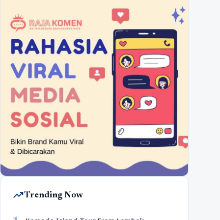
trending_up
Trending Now