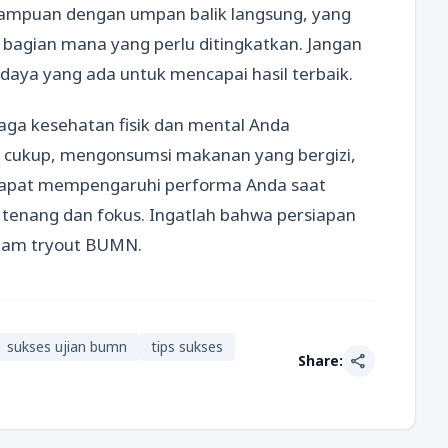
emampuan dengan umpan balik langsung, yang
bagian mana yang perlu ditingkatkan. Jangan
ya yang ada untuk mencapai hasil terbaik.
aga kesehatan fisik dan mental Anda
ng cukup, mengonsumsi makanan yang bergizi,
s dapat mempengaruhi performa Anda saat
p tenang dan fokus. Ingatlah bahwa persiapan
alam tryout BUMN.
sukses ujian bumn
tips sukses
share
Share: