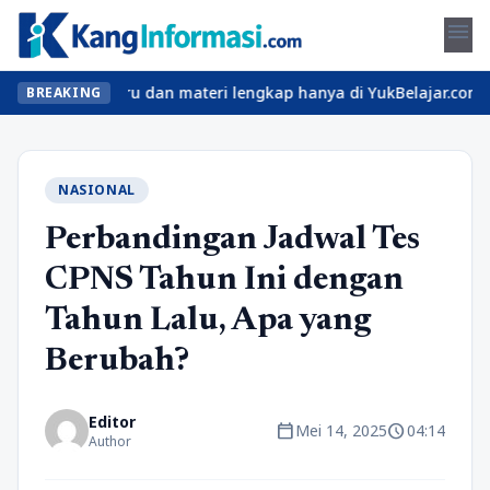
menu
 kelas seru dan materi lengkap hanya di YukBelajar.com. Mulai la
BREAKING
NASIONAL
Perbandingan Jadwal Tes
CPNS Tahun Ini dengan
Tahun Lalu, Apa yang
Berubah?
Editor
calendar_today
schedule
Mei 14, 2025
04:14
Author