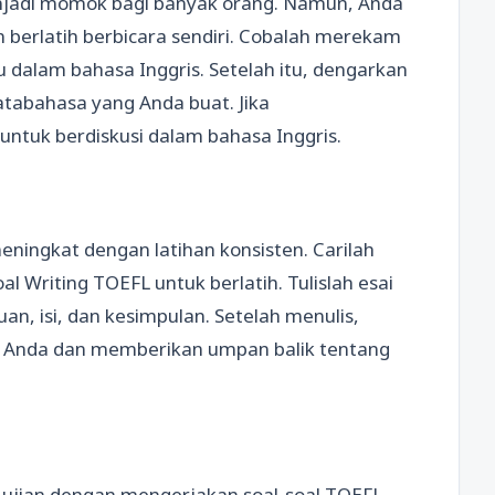
enjadi momok bagi banyak orang. Namun, Anda
berlatih berbicara sendiri. Cobalah merekam
u dalam bahasa Inggris. Setelah itu, dengarkan
atabahasa yang Anda buat. Jika
ntuk berdiskusi dalam bahasa Inggris.
ningkat dengan latihan konsisten. Carilah
al Writing TOEFL untuk berlatih. Tulislah esai
an, isi, dan kesimpulan. Setelah menulis,
i Anda dan memberikan umpan balik tentang
i ujian dengan mengerjakan soal-soal TOEFL