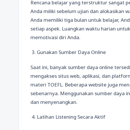
Rencana belajar yang terstruktur sangat p
Anda miliki sebelum ujian dan alokasikan w
Anda memiliki tiga bulan untuk belajar, A
setiap aspek. Luangkan waktu harian untuk
memotivasi diri Anda.
3. Gunakan Sumber Daya Online
Saat ini, banyak sumber daya online terse
mengakses situs web, aplikasi, dan platf
materi TOEFL. Beberapa website juga mena
sebenarnya. Menggunakan sumber daya ini
dan menyenangkan.
4. Latihan Listening Secara Aktif