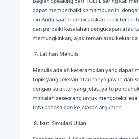
Bagian Speaking dari TOEFL sering kali m
dapat memperbaiki kemampuan ini dengan 
diri Anda saat membicarakan topik tertent
dan perbaiki kesalahan pengucapan atau t
memungkinkan, ajak teman atau keluarga u
7. Latihan Menulis
Menulis adalah keterampilan yang dapat me
topik yang relevan atau tanya jawab dari so
dengan struktur yang jelas, yaitu pendahulu
mintalah seseorang untuk mengoreksi esa
tata bahasa dan kejelasan argumen.
8. Ikuti Simulasi Ujian
Sebelum hari H, lakukan beberapa simulas