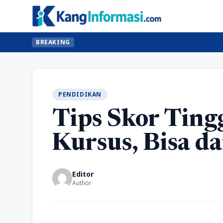
BREAKING
PENDIDIKAN
Tips Skor Tin
Kursus, Bisa d
Editor
Author