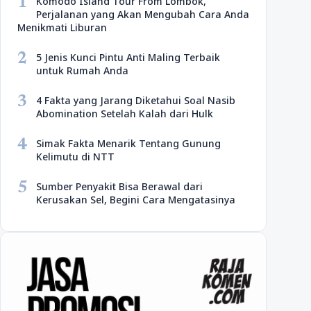
1
Komodo Island Tour From Lombok,
Perjalanan yang Akan Mengubah Cara Anda
Menikmati Liburan
2
5 Jenis Kunci Pintu Anti Maling Terbaik
untuk Rumah Anda
3
4 Fakta yang Jarang Diketahui Soal Nasib
Abomination Setelah Kalah dari Hulk
4
Simak Fakta Menarik Tentang Gunung
Kelimutu di NTT
5
Sumber Penyakit Bisa Berawal dari
Kerusakan Sel, Begini Cara Mengatasinya