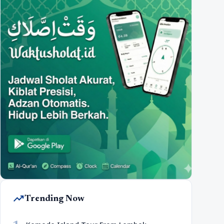
trending_up
Trending Now