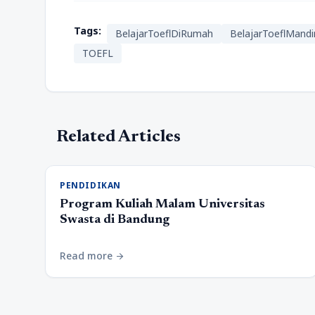
Tags:
BelajarToeflDiRumah
BelajarToeflMandir
TOEFL
Related Articles
PENDIDIKAN
Program Kuliah Malam Universitas
Swasta di Bandung
Read more
arrow_forward